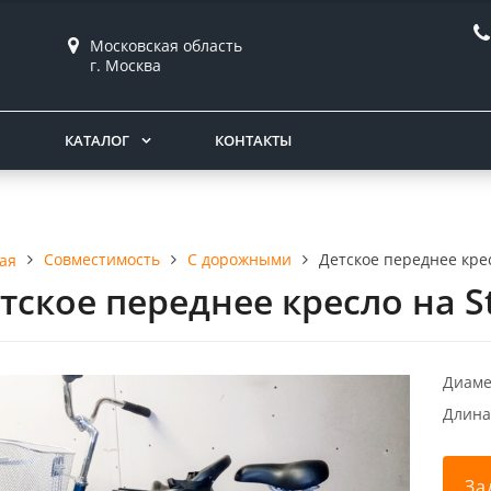
Московская область
г. Москва
КАТАЛОГ
КОНТАКТЫ
Совместимость
С дорожными
Детское переднее крес
ая
тское переднее кресло на St
Диаме
Длина
За