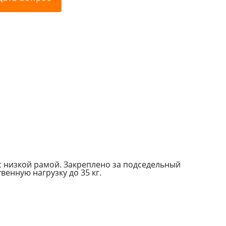
Цех металлообработки каркасов
Участок упаковки г
ДАУРА
продукции ДАУРА м
 низкой рамой. Закреплено за подседельный
венную нагрузку до 35 кг.