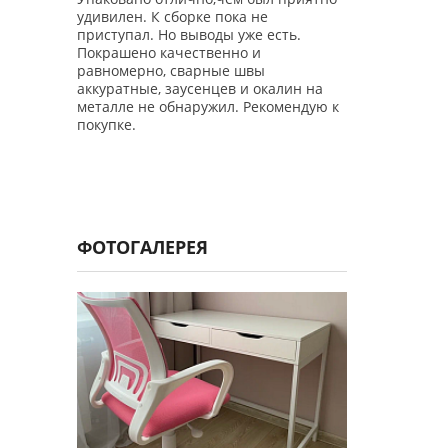
удивилен. К сборке пока не
удивилен. К с
есть.
приступал. Но выводы уже есть.
приступал. Но
Покрашено качественно и
Покрашено ка
равномерно, сварные швы
равномерно, 
калин на
аккуратные, заусенцев и окалин на
аккуратные, з
омендую к
металле не обнаружил. Рекомендую к
металле не об
покупке.
покупке.
ФОТОГАЛЕРЕЯ