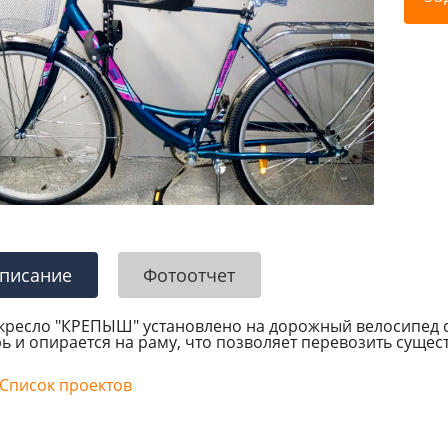
часток фабрики ДАУРА
Производство столешниц ДАУРА-
мебель
писание
Фотоотчет
кресло "КРЕПЫШ" установлено на дорожный велосипед с
ь и опирается на раму, что позволяет перевозить сущест
Список проектов
05.06.2024
Алексей А.
05.06.2024
лично,чем был приятно
Упаковано отлично,чем был приятно