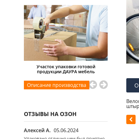
каркасов
Участок упаковки готовой
Малярный у
продукции ДАУРА мебель
Описание производства
О
Вело
штыр
ОТЗЫВЫ НА ОЗОН
Алексей А.
05.06.2024
Алексей А.
л приятно
Упаковано отлично,чем был приятно
Упаковано от